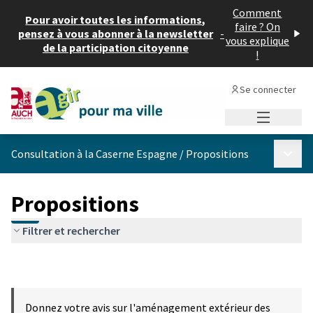
Comment
Pour avoir toutes les informations,
faire ? On
pensez à vous abonner à la newsletter
-
vous explique
de la participation citoyenne
!
Se connecter
Menu princi
Menu p
Consultation à la Caserne Espagne
/
Propositions
Propositions
Filtrer et rechercher
Donnez votre avis sur l'aménagement extérieur des