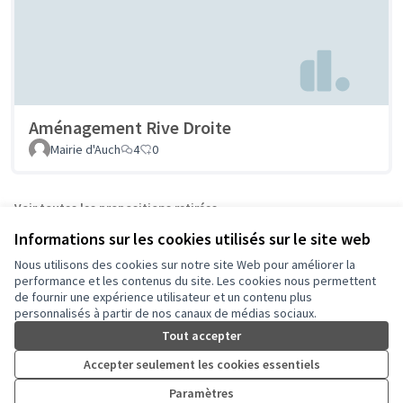
Aménagement Rive Droite
Mairie d'Auch
4
0
Voir toutes les propositions retirées
Informations sur les cookies utilisés sur le site web
Nous utilisons des cookies sur notre site Web pour améliorer la
Conditions d'utilisation
performance et les contenus du site. Les cookies nous permettent
Paramètres des cookies
de fournir une expérience utilisateur et un contenu plus
Auch - Agir pour ma ville sur Facebook
Auch - Agir pour ma ville sur Instagram
personnalisés à partir de nos canaux de médias sociaux.
(Lien externe)
(Lien externe)
Tout accepter
Accepter seulement les cookies essentiels
Licence Cre
(Lien extern
Paramètres
(Lien externe)