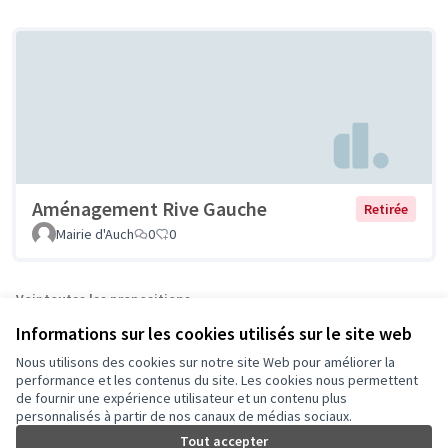
Aménagement Rive Gauche
Retirée
Mairie d'Auch
0
0
Voir toutes les propositions
Informations sur les cookies utilisés sur le site web
Nous utilisons des cookies sur notre site Web pour améliorer la
Conditions d'utilisation
performance et les contenus du site. Les cookies nous permettent
Paramètres des cookies
de fournir une expérience utilisateur et un contenu plus
Auch - Agir pour ma ville sur Facebook
Auch - Agir pour ma ville sur Instagram
personnalisés à partir de nos canaux de médias sociaux.
Tout accepter
(Lien externe)
(Lien externe)