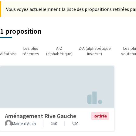
Vous voyez actuellemnent la liste des propositions retirées par
1 proposition
Les plus
A-Z
Z-A (alphabétique
Les pl
Aléatoire
récentes
(alphabétique)
inverse)
souten
Aménagement Rive Gauche
Retirée
Mairie d'Auch
0
0