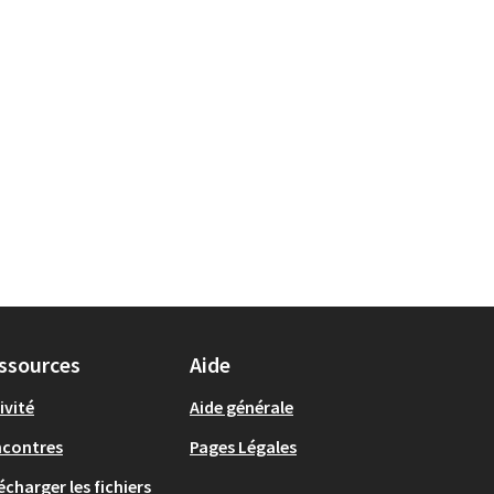
ssources
Aide
ivité
Aide générale
ncontres
Pages Légales
écharger les fichiers