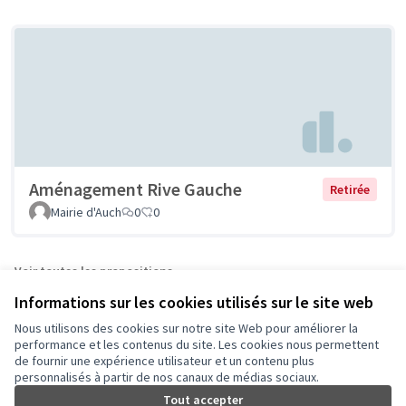
Aménagement Rive Gauche
Retirée
Mairie d'Auch
0
0
Voir toutes les propositions
Informations sur les cookies utilisés sur le site web
Nous utilisons des cookies sur notre site Web pour améliorer la
Conditions d'utilisation
performance et les contenus du site. Les cookies nous permettent
Paramètres des cookies
de fournir une expérience utilisateur et un contenu plus
Auch - Agir pour ma ville sur Facebook
Auch - Agir pour ma ville sur Instagram
personnalisés à partir de nos canaux de médias sociaux.
Tout accepter
(Lien externe)
(Lien externe)