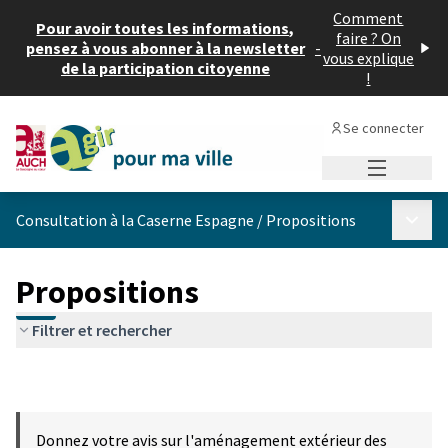
Comment
Pour avoir toutes les informations,
faire ? On
pensez à vous abonner à la newsletter
-
vous explique
de la participation citoyenne
!
Se connecter
Menu princi
Menu p
Consultation à la Caserne Espagne
/
Propositions
Propositions
Filtrer et rechercher
Donnez votre avis sur l'aménagement extérieur des