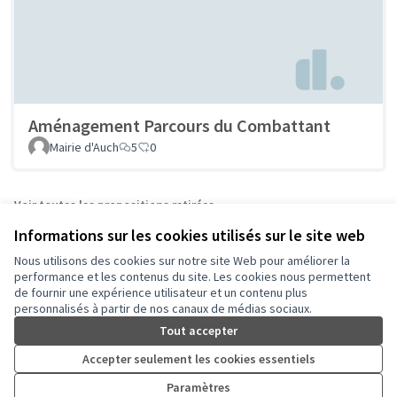
Aménagement Parcours du Combattant
Mairie d'Auch
5
0
Voir toutes les propositions retirées
Informations sur les cookies utilisés sur le site web
Nous utilisons des cookies sur notre site Web pour améliorer la
Conditions d'utilisation
performance et les contenus du site. Les cookies nous permettent
Paramètres des cookies
de fournir une expérience utilisateur et un contenu plus
Auch - Agir pour ma ville sur Facebook
Auch - Agir pour ma ville sur Instagram
personnalisés à partir de nos canaux de médias sociaux.
(Lien externe)
(Lien externe)
Tout accepter
Accepter seulement les cookies essentiels
Licence Cre
(Lien extern
Paramètres
(Lien externe)