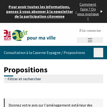
Comment
Pour avoir toutes les informations,
faire ? On
pensez à vous abonner à la newsletter
-
vous explique
de la participation citoyenne
!
Se connecter
Menu princi
Menu p
Consultation à la Caserne Espagne
/
Propositions
Propositions
Filtrer et rechercher
Donnez votre avis sur l'aménagement extérieur des