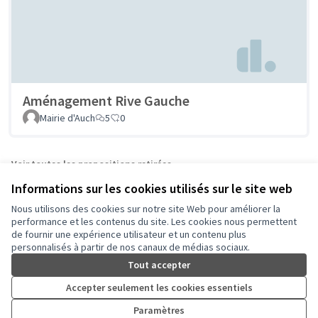
Aménagement Rive Gauche
Mairie d'Auch
5
0
Voir toutes les propositions retirées
Informations sur les cookies utilisés sur le site web
Nous utilisons des cookies sur notre site Web pour améliorer la
Conditions d'utilisation
performance et les contenus du site. Les cookies nous permettent
Paramètres des cookies
de fournir une expérience utilisateur et un contenu plus
Auch - Agir pour ma ville sur Facebook
Auch - Agir pour ma ville sur Instagram
personnalisés à partir de nos canaux de médias sociaux.
(Lien externe)
(Lien externe)
Tout accepter
Accepter seulement les cookies essentiels
Licence Cre
(Lien extern
Paramètres
(Lien externe)