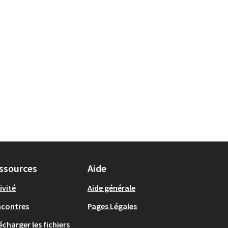
ssources
Aide
ivité
Aide générale
ncontres
Pages Légales
écharger les fichiers