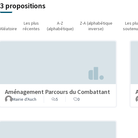
3 propositions
Les plus
A-Z
Z-A (alphabétique
Les pl
Aléatoire
récentes
(alphabétique)
inverse)
souten
Aménagement Parcours du Combattant
Mairie d'Auch
5
0