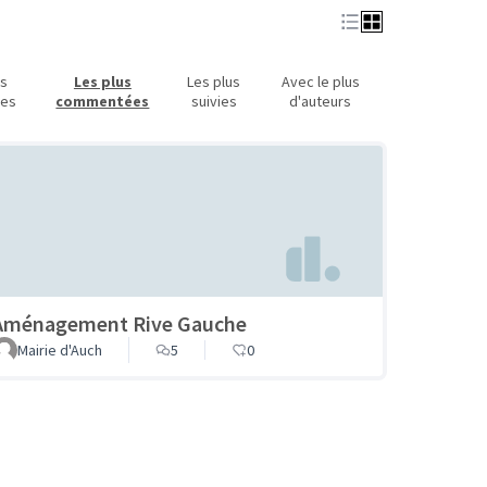
us
Les plus
Les plus
Avec le plus
ues
commentées
suivies
d'auteurs
Aménagement Rive Gauche
Mairie d'Auch
5
0