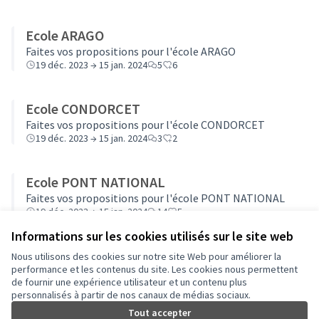
Ecole ARAGO
Faites vos propositions pour l'école ARAGO
19 déc. 2023 → 15 jan. 2024
5
6
Ecole CONDORCET
Faites vos propositions pour l'école CONDORCET
19 déc. 2023 → 15 jan. 2024
3
2
Ecole PONT NATIONAL
Faites vos propositions pour l'école PONT NATIONAL
19 déc. 2023 → 15 jan. 2024
14
5
Informations sur les cookies utilisés sur le site web
Nous utilisons des cookies sur notre site Web pour améliorer la
Conditions d'utilisation
performance et les contenus du site. Les cookies nous permettent
Paramètres des cookies
de fournir une expérience utilisateur et un contenu plus
Auch - Agir pour ma ville sur Facebook
Auch - Agir pour ma ville sur Instagram
personnalisés à partir de nos canaux de médias sociaux.
Tout accepter
(Lien externe)
(Lien externe)