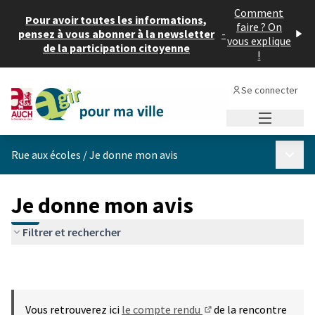
Comment
Pour avoir toutes les informations,
faire ? On
pensez à vous abonner à la newsletter
-
vous explique
de la participation citoyenne
!
Se connecter
Menu princi
Menu p
Rue aux écoles
/
Je donne mon avis
Je donne mon avis
Filtrer et rechercher
Vous retrouverez ici
le compte rendu
de la rencontre