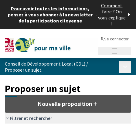
Comment
Pour avoir toutes les informations,
faire ? On
pensez à vous abonner à la newsletter
-
vous explique
de la participation citoyenne
!
Se connecter
Menu princi
Conseil de Développement Local (CDL)
/
Menu p
Proposer un sujet
Proposer un sujet
Nouvelle proposition
Filtrer et rechercher