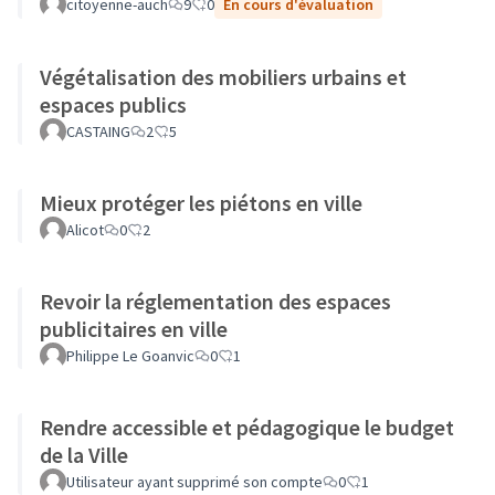
citoyenne-auch
9
0
En cours d'évaluation
Végétalisation des mobiliers urbains et
espaces publics
CASTAING
2
5
Mieux protéger les piétons en ville
Alicot
0
2
Revoir la réglementation des espaces
publicitaires en ville
Philippe Le Goanvic
0
1
Rendre accessible et pédagogique le budget
de la Ville
Utilisateur ayant supprimé son compte
0
1