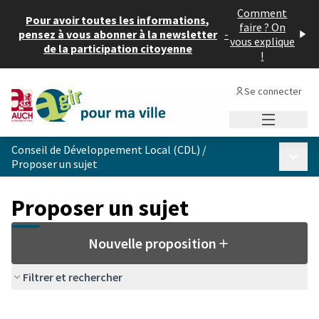
Comment
Pour avoir toutes les informations,
faire ? On
pensez à vous abonner à la newsletter
-
vous explique
de la participation citoyenne
!
Se connecter
Menu princi
Conseil de Développement Local (CDL)
/
Menu p
Proposer un sujet
Proposer un sujet
Nouvelle proposition
Filtrer et rechercher