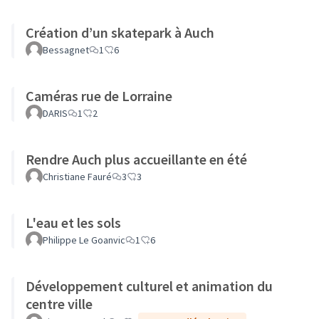
Création d’un skatepark à Auch
Bessagnet
1
6
Caméras rue de Lorraine
DARIS
1
2
Rendre Auch plus accueillante en été
Christiane Fauré
3
3
L'eau et les sols
Philippe Le Goanvic
1
6
Développement culturel et animation du
centre ville