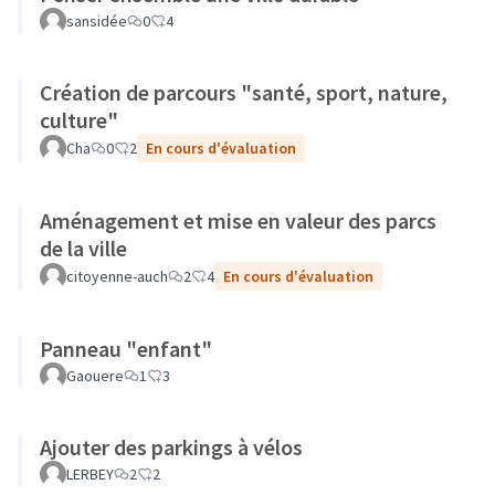
sansidée
0
4
Création de parcours "santé, sport, nature,
culture"
Cha
0
2
En cours d'évaluation
Aménagement et mise en valeur des parcs
de la ville
citoyenne-auch
2
4
En cours d'évaluation
Panneau "enfant"
Gaouere
1
3
Ajouter des parkings à vélos
LERBEY
2
2