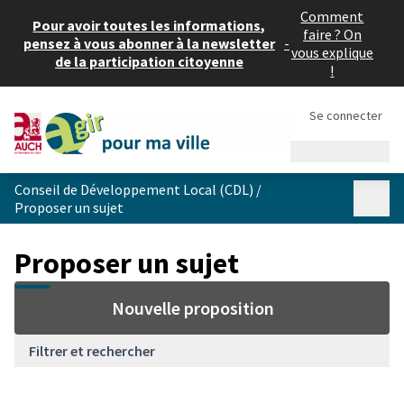
Comment
Pour avoir toutes les informations,
faire ? On
pensez à vous abonner à la newsletter
-
vous explique
de la participation citoyenne
!
Se connecter
Menu princi
Conseil de Développement Local (CDL)
/
Menu p
Proposer un sujet
Proposer un sujet
Nouvelle proposition
Filtrer et rechercher