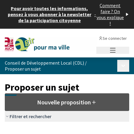
Comment
Pour avoir toutes les informations,
faire ? On
pensez à vous abonner à la newsletter
-
vous explique
de la participation citoyenne
!
Se connecter
Menu princi
Conseil de Développement Local (CDL)
/
Menu p
Proposer un sujet
Proposer un sujet
Nouvelle proposition
Filtrer et rechercher