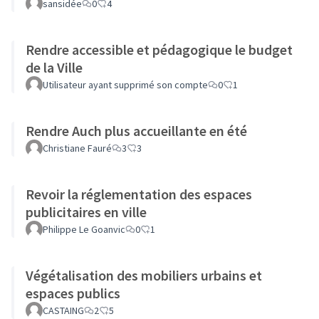
sansidée
0
4
Rendre accessible et pédagogique le budget
de la Ville
Utilisateur ayant supprimé son compte
0
1
Rendre Auch plus accueillante en été
Christiane Fauré
3
3
Revoir la réglementation des espaces
publicitaires en ville
Philippe Le Goanvic
0
1
Végétalisation des mobiliers urbains et
espaces publics
CASTAING
2
5