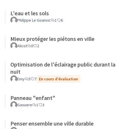
L'eau et les sols
Philippe Le Goanvic
1
6
Mieux protéger les piétons en ville
Alicot
0
2
Optimisation de l'éclairage public durant la
nuit
Emy
5
7
En cours d'évaluation
Panneau "enfant"
Gaouere
1
3
Penser ensemble une ville durable