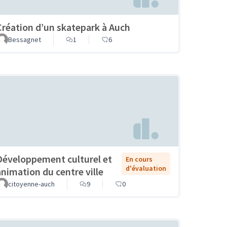
Création d’un skatepark à Auch
Bessagnet
1
6
Développement culturel et
En cours
d'évaluation
animation du centre ville
citoyenne-auch
9
0