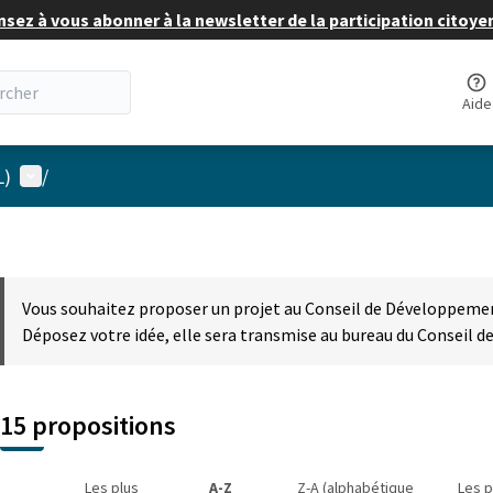
nsez à vous abonner à la newsletter de la participation citoye
Aide
Menu utilisateur
L)
/
Vous souhaitez proposer un projet au Conseil de Développement
Déposez votre idée, elle sera transmise au bureau du Conseil 
15 propositions
Les plus
A-Z
Z-A (alphabétique
Les p