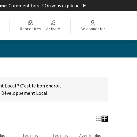
nne
-
Comment faire ? On vous explique !
Rencontres
Activité
Se connecter
 Local ? C'est le bon endroit !
de Développement Local.
lus
Les plus
Les plus
Avec le plus