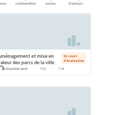
nues
commentées
suivies
d'auteurs
Aménagement et mise en
En cours
d'évaluation
aleur des parcs de la ville
citoyenne-auch
2
4