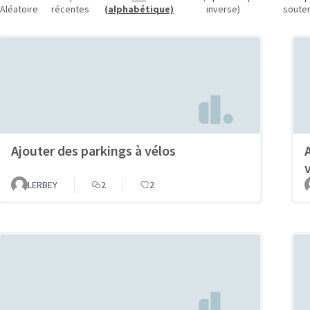
Aléatoire
récentes
(alphabétique)
inverse)
soute
Ajouter des parkings à vélos
v
LERBEY
2
2