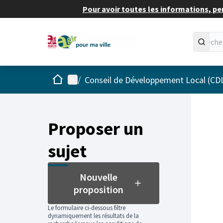
Pour avoir toutes les informations, pe
Accueil
Menu principal
/
Conseil de Développement Local (CD
Proposer un
sujet
Nouvelle
proposition
Le formulaire ci-dessous filtre
dynamiquement les résultats de la