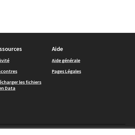
ssources
Aide
ivité
Aide générale
ncontres
Pages Légales
écharger les fichiers
en Data
Auch - Agir pour ma ville 
Auch - Agir pour ma vi