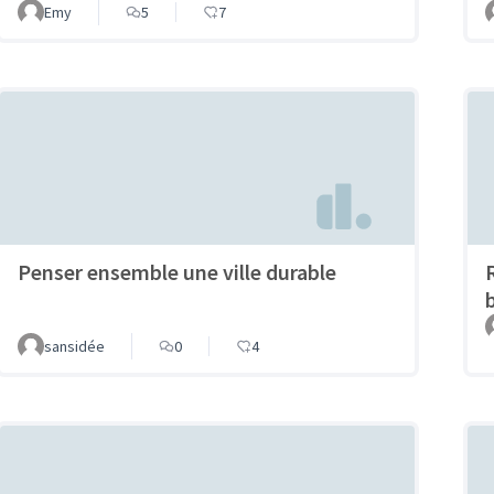
Emy
5
7
Penser ensemble une ville durable
sansidée
0
4