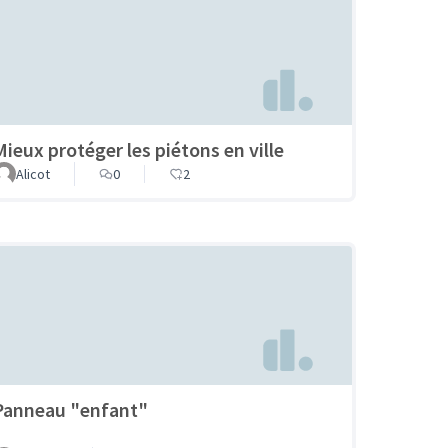
Mieux protéger les piétons en ville
Alicot
0
2
Panneau "enfant"