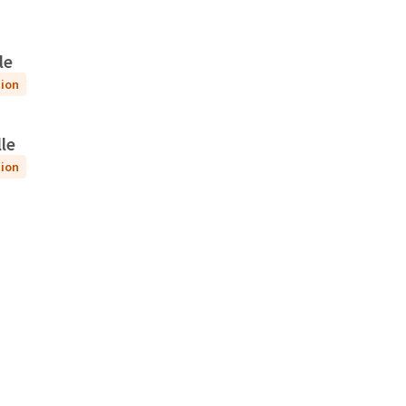
le
tion
le
tion