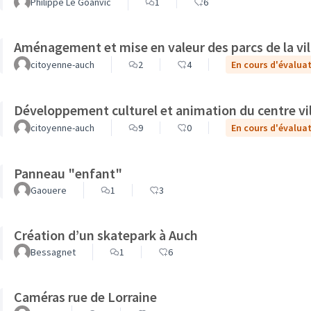
Philippe Le Goanvic
1
6
Aménagement et mise en valeur des parcs de la vil
citoyenne-auch
2
4
En cours d'évalua
Développement culturel et animation du centre vil
citoyenne-auch
9
0
En cours d'évalua
Panneau "enfant"
Gaouere
1
3
Création d’un skatepark à Auch
Bessagnet
1
6
Caméras rue de Lorraine