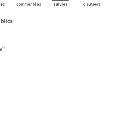
ues
commentées
suivies
d'auteurs
blics
e"