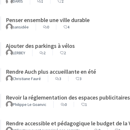
DARIS
1
2
Penser ensemble une ville durable
sansidée
0
4
Ajouter des parkings à vélos
LERBEY
2
2
Rendre Auch plus accueillante en été
Christiane Fauré
3
3
Revoir la réglementation des espaces publicitaires 
Philippe Le Goanvic
0
1
Rendre accessible et pédagogique le budget de la V