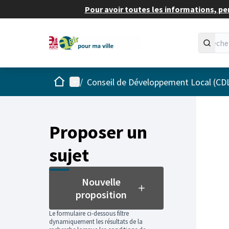
Pour avoir toutes les informations, pe
Accueil
Menu principal
/
Conseil de Développement Local (CD
Proposer un
sujet
Nouvelle
proposition
Le formulaire ci-dessous filtre
dynamiquement les résultats de la