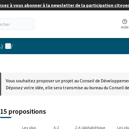
nsez à vous abonner à la newsletter de la participation citoye
Aide
Menu utilisateur
L)
/
Vous souhaitez proposer un projet au Conseil de Développement
Déposez votre idée, elle sera transmise au bureau du Conseil 
15 propositions
Les plus
A-Z
Z-A (alphabétique
Les pl