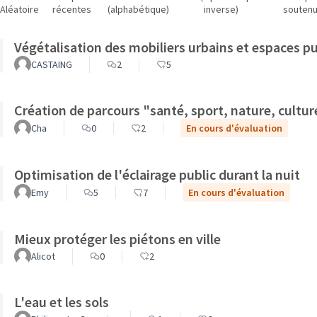
Aléatoire
récentes
(alphabétique)
inverse)
souten
Végétalisation des mobiliers urbains et espaces pu
CASTAING
2
5
Création de parcours "santé, sport, nature, cultur
Cha
0
2
En cours d'évaluation
Optimisation de l'éclairage public durant la nuit
Emy
5
7
En cours d'évaluation
Mieux protéger les piétons en ville
Alicot
0
2
L'eau et les sols