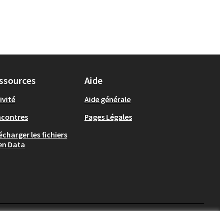
ssources
Aide
ivité
Aide générale
ncontres
Pages Légales
écharger les fichiers
en Data
Auch - Agir pour ma ville 
Auch - Agir pour ma vi