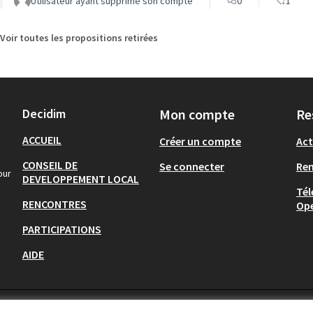
Utilisateur ayant supprimé son compte
0
1
Voir toutes les propositions retirées
Decidim
Mon compte
Re
ACCUEIL
Créer un compte
Act
CONSEIL DE
Se connecter
Re
our
DEVELOPPEMENT LOCAL
Tél
RENCONTRES
Op
PARTICIPATIONS
AIDE