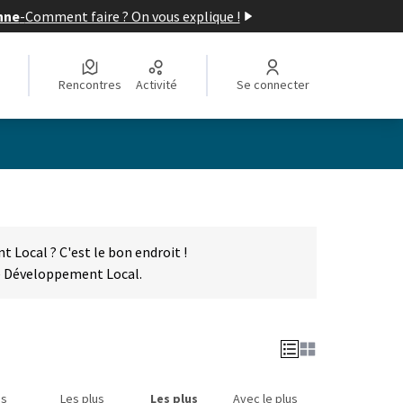
nne
-
Comment faire ? On vous explique !
Rencontres
Activité
Se connecter
 Local ? C'est le bon endroit !
de Développement Local.
us
Les plus
Les plus
Avec le plus